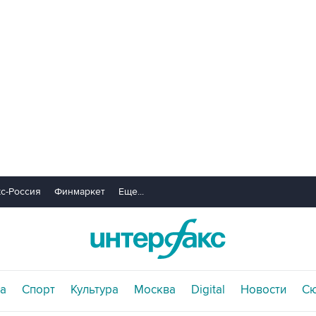
с-Россия
Финмаркет
Еще...
а
Спорт
Культура
Москва
Digital
Новости
С