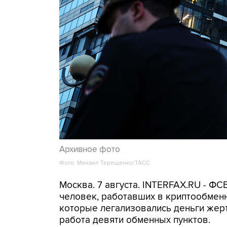
Архивное фото
Фото: Михаил Терещенко/ТАСС
Москва. 7 августа. INTERFAX.RU - Ф
человек, работавших в криптообменн
которые легализовались деньги же
работа девяти обменных пунктов.