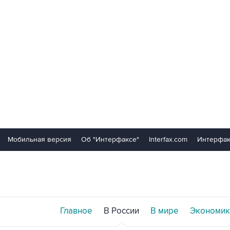
Мобильная версия
Об "Интерфаксе"
Interfax.com
Интерфак
Главное
В России
В мире
Экономик