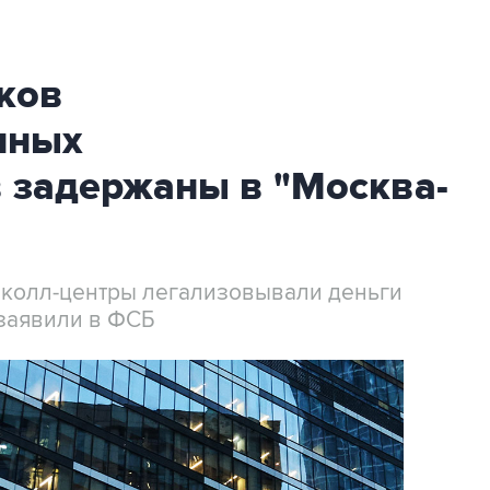
ков
нных
 задержаны в "Москва-
 колл-центры легализовывали деньги
заявили в ФСБ