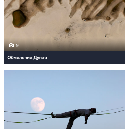
9
Обмеление Дуная