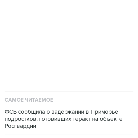
САМОЕ ЧИТАЕМОЕ
ФСБ сообщила о задержании в Приморье
подростков, готовивших теракт на объекте
Росгвардии
Промышленное предприятие в Самарской
области подверглось атаке БПЛА
Число жертв атаки БПЛА на Белгород выросло
до пяти
Беспилотные технологии и ИИ на службе у
электросетевых объектов и агрокомплексов
Социальная реклама, АНО «Национальные приоритеты».
ИНН 7725383515 Erid: F7NfYUJCUneVdwcydK6A