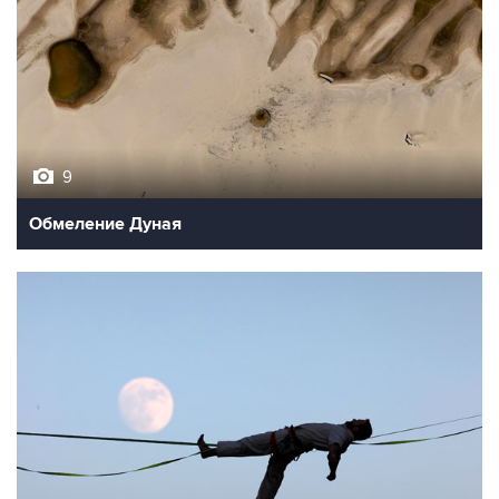
9
Обмеление Дуная