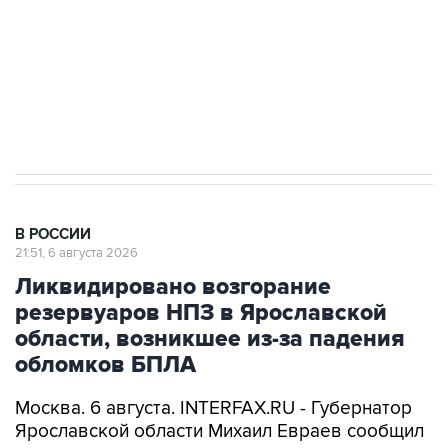
выходят на мировые рынки
Социальная реклама, АНО «Национальные приоритеты».
ИНН 7725383515 Erid: F7NfYUJCUneVdTRF8PRs
Аксенов сообщил о четвертом погибшем в
результате атаки ВСУ на Крым
В РОССИИ
21:51, 6 августа 2026
Ликвидировано возгорание
резервуаров НПЗ в Ярославской
области, возникшее из-за падения
обломков БПЛА
Москва. 6 августа. INTERFAX.RU - Губернатор
Ярославской области Михаил Евраев сообщил