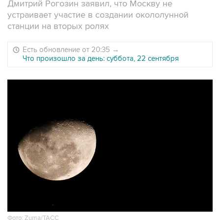
Дмитрий Рогозин заявил, что Москву не
устраивает участие в создании окололунной
станции на вторых ролях
Есть обновление от 20:35
→
Что произошло за день: суббота, 22 сентября
Фото: Zuma/ТАСС