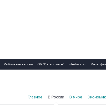
Мобильная версия
Об "Интерфаксе"
Interfax.com
Интерфак
Главное
В России
В мире
Экономик