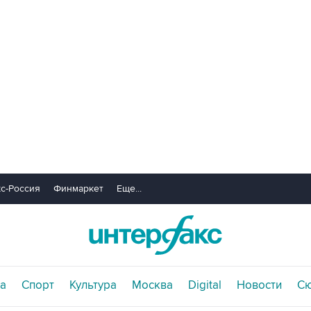
с-Россия
Финмаркет
Еще...
а
Спорт
Культура
Москва
Digital
Новости
С