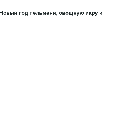
овый год пельмени, овощную икру и
22:34, 7 августа 2026
сообщил