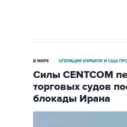
Кабмин РФ разрешил до 1 июля 
бензина Евро 2, Евро 3, Евро 4
В МИРЕ
ОПЕРАЦИЯ ИЗРАИЛЯ И США ПР
→
Силы CENTCOM пер
торговых судов п
блокады Ирана