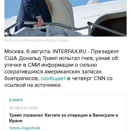
Фото: Anna Moneymaker/Getty Images
Москва. 6 августа. INTERFAX.RU - Президент
США Дональд Трамп испытал гнев, узнав об
утечке в СМИ информации о сильно
сократившихся американских запасах
боеприпасов,
сообщает
в четверг CNN со
ссылкой на источники.
В МИРЕ
06 августа 2026
Трамп похвалил Хегсета за операции в Венесуэле и
Иране
Читать подробнее
"Он был зол из-за того, что эта информация