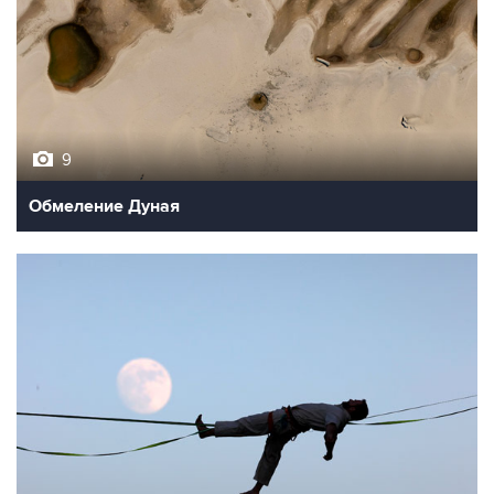
9
Обмеление Дуная
10