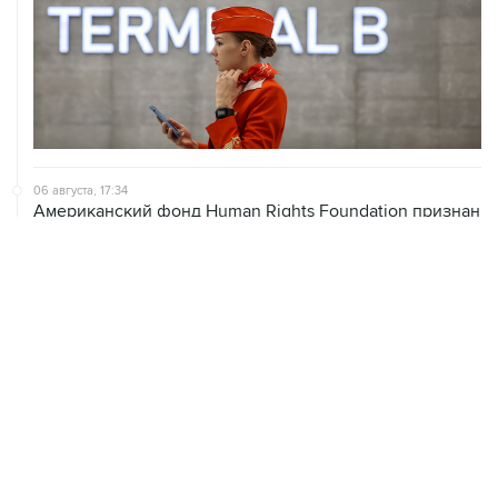
06 августа, 17:34
Американский фонд Human Rights Foundation признан
нежелательным в РФ
06 августа, 17:16
Москва не получала от Еревана официальных
обращений о прекращении концессии Южно-
Кавказской железной дороги
06 августа, 17:03
Пострадавшие от атак на Wildberries селлеры могут
получить отсрочки по налогам