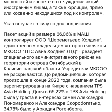
или косвенно находящихся под их контролем.
Указ вступает в силу со дня подписания.
Пакет акций в размере 66,06% в МАШ
контролирует ООО "Шереметьево Холдинг",
единственным владельцем которого является
МКООО "ТПС Авиа Холдинг ЛТД" - резидент
специального административного района на
территории острова Октябрьский в
Калининградской области. Учредители МКООО
не раскрываются. До редомициляции, которая
произошла в конце 2022 года, компания была
зарегистрирована на Кипре с названием TPS
Avia Holding. Доля в 65,22% в TPS Avia Holding
была у траста в интересах семей Александра
Пономаренко и Александра Скоробогатько,
34,78% было у Аркадия Ротенберга.
Росимущество владело 30,46% МАШ, 2,43%
было у
"Аэрофлота"
, 1,05% - у менеджмента