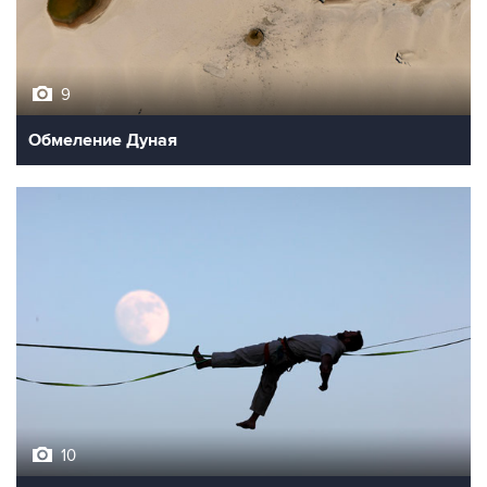
9
Обмеление Дуная
10