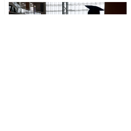
06 августа, 11:32
Обломки БПЛА поразили НПЗ в Ярославле
06 августа, 10:50
Режим ракетной опасности введен в Курганской
области
06 августа, 09:59
Количество сбитых на подлете к Москве БПЛА