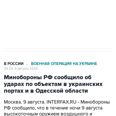
Социальная реклама, АНО «Национальные приоритеты».
ИНН 7725383515 Erid: F7NfYUJCUneVdwcydK6A
Кабмин РФ разрешил до 1 июля 2027 года
импорт, выпуск и обращение бензина Евро 2,
Евро 3, Евро 4
В РОССИИ
ВОЕННАЯ ОПЕРАЦИЯ НА УКРАИНЕ
→
09:29, 9 августа 2026
Минобороны РФ сообщило об
ударах по объектам в украинских
портах и в Одесской области
Москва. 9 августа. INTERFAX.RU - Минобороны
РФ сообщило, что в течение ночи 9 августа
высокоточным оружием воздушного и