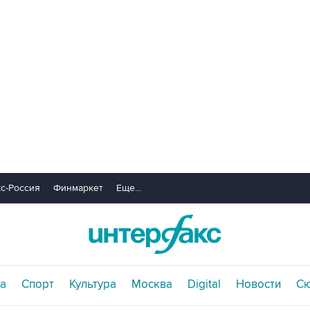
с-Россия
Финмаркет
Еще...
а
Спорт
Культура
Москва
Digital
Новости
С