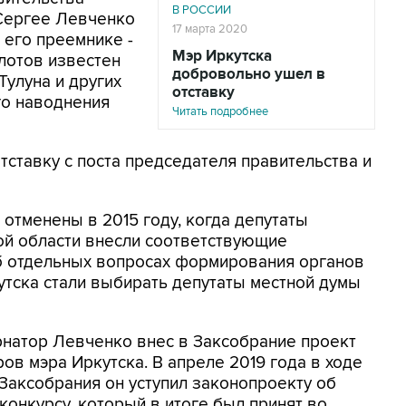
В РОССИИ
 Сергее Левченко
17 марта 2020
и его преемнике -
Мэр Иркутска
лотов известен
добровольно ушел в
Тулуна и других
отставку
го наводнения
Читать подробнее
тставку с поста председателя правительства и
тменены в 2015 году, когда депутаты
ой области внесли соответствующие
б отдельных вопросах формирования органов
утска стали выбирать депутаты местной думы
ернатор Левченко внес в Заксобрание проект
в мэра Иркутска. В апреле 2019 года в ходе
 Заксобрания он уступил законопроекту об
конкурсу, который в итоге был принят во