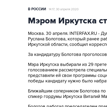
В РОССИИ
14:17, 30 апреля 2020
Мэром Иркутска ст
Москва. 30 апреля. INTERFAX.RU - Д
Руслана Болотова, который ранее ра
Иркутской области, сообщил корресп
За кандидатуру Болотова проголосов
Мэра Иркутска выбирали из 29 прет
голосованием рассмотрела специаль
представили ей свои программы соци
победы кандидату нужно было набрат
Ближайшим соперником Болотова по ч
спикер гордумы Иркутска Виталий Ма
Болотов работал председателем пра