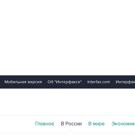
Мобильная версия
Об "Интерфаксе"
Interfax.com
Интерфак
Главное
В России
В мире
Экономик