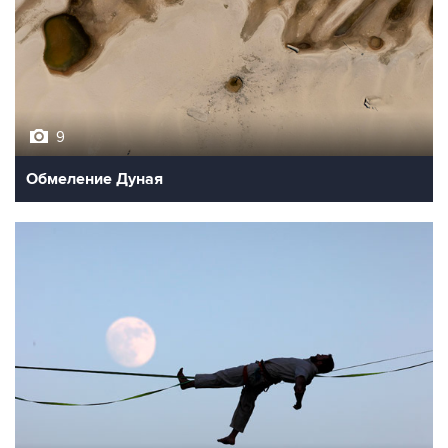
9
Обмеление Дуная