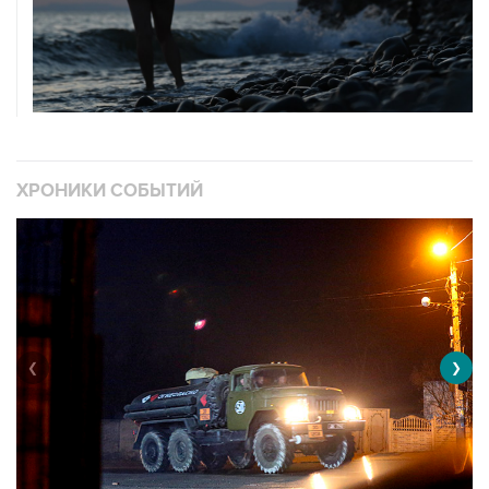
ХРОНИКИ СОБЫТИЙ
❮
❯