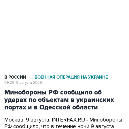
электросетевых объектов и агрокомплексов
Социальная реклама, АНО «Национальные приоритеты».
ИНН 7725383515 Erid: F7NfYUJCUneVdwcydK6A
Кабмин РФ разрешил до 1 июля 2027 года
импорт, выпуск и обращение бензина Евро 2,
Евро 3, Евро 4
В РОССИИ
ВОЕННАЯ ОПЕРАЦИЯ НА УКРАИНЕ
→
09:29, 9 августа 2026
Минобороны РФ сообщило об
ударах по объектам в украинских
портах и в Одесской области
Москва. 9 августа. INTERFAX.RU - Минобороны
РФ сообщило, что в течение ночи 9 августа