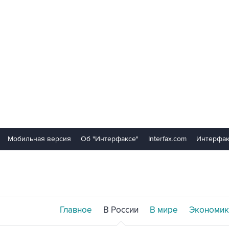
Мобильная версия
Об "Интерфаксе"
Interfax.com
Интерфак
Главное
В России
В мире
Экономик