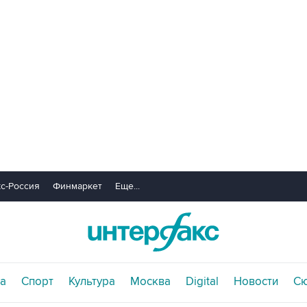
с-Россия
Финмаркет
Еще...
а
Спорт
Культура
Москва
Digital
Новости
С