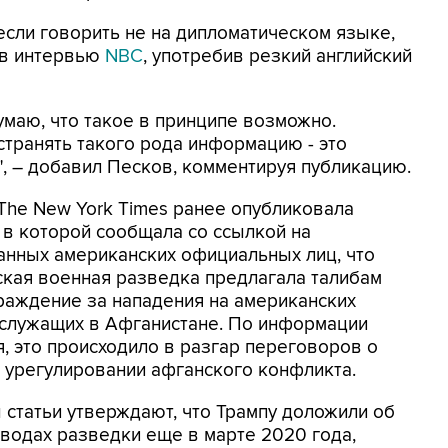
 если говорить не на дипломатическом языке,
н в интервью
NBC
, употребив резкий английский
умаю, что такое в принципе возможно.
странять такого рода информацию - это
", – добавил Песков, комментируя публикацию.
 The New York Times ранее опубликовала
 в которой сообщала со ссылкой на
анных американских официальных лиц, что
ская военная разведка предлагала талибам
раждение за нападения на американских
служащих в Афганистане. По информации
я, это происходило в разгар переговоров о
 урегулировании афганского конфликта.
 статьи утверждают, что Трампу доложили об
ыводах разведки еще в марте 2020 года,