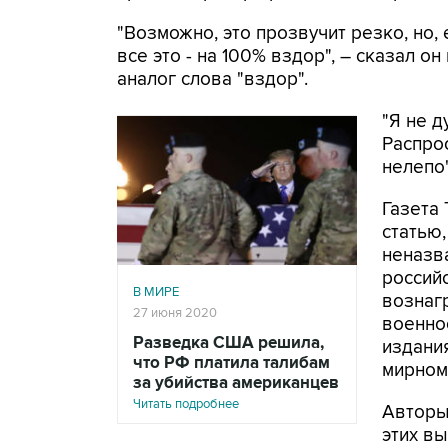
"Возможно, это прозвучит резко, но,
все это - на 100% вздор", – сказал о
аналог слова "вздор".
"Я не д
Распро
нелепо
Газета
статью,
неназв
россий
В МИРЕ
вознаг
27 июня 2020
военно
Разведка США решила,
издани
что РФ платила талибам
мирном
за убийства американцев
Читать подробнее
Авторы
этих в