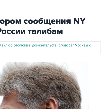
дором сообщения NY
России талибам
вил об отсутствии доказательств "сговора" Москвы с