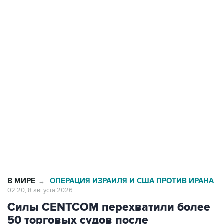
подростков, готовивших теракт на объекте
Росгвардии
Беспилотные технологии и ИИ на службе у
электросетевых объектов и агрокомплексов
Социальная реклама, АНО «Национальные приоритеты».
ИНН 7725383515 Erid: F7NfYUJCUneVdwcydK6A
Кабмин РФ разрешил до 1 июля 2027 года
импорт, выпуск и обращение бензина Евро 2,
Евро 3, Евро 4
В МИРЕ
ОПЕРАЦИЯ ИЗРАИЛЯ И США ПРОТИВ ИРАНА
→
02:20, 8 августа 2026
Силы CENTCOM перехватили более
50 торговых судов после