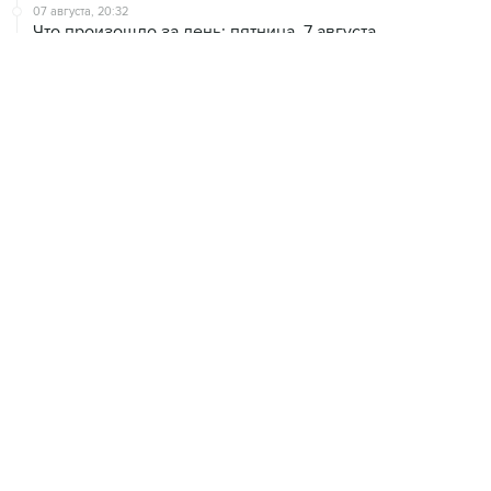
07 августа, 20:32
Что произошло за день: пятница, 7 августа
07 августа, 17:30
Минцифры предложило привязывать сим-карты к
M2M-устройствам для защиты от мошенничества
07 августа, 16:31
Сбер получил 2 тысячи заявок на реструктуризацию
кредитов от пострадавших от БПЛА селлеров