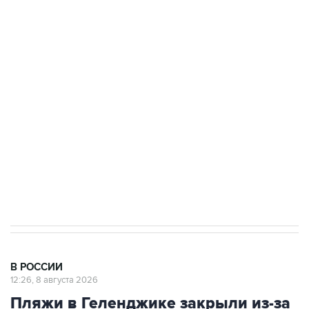
ФСБ сообщила о задержании в Приморье
подростков, готовивших теракт на объекте
Росгвардии
Беспилотные технологии и ИИ на службе у
электросетевых объектов и агрокомплексов
Социальная реклама, АНО «Национальные приоритеты».
ИНН 7725383515 Erid: F7NfYUJCUneVdwcydK6A
Кабмин РФ разрешил до 1 июля 2027 года
импорт, выпуск и обращение бензина Евро 2,
Евро 3, Евро 4
В РОССИИ
12:26, 8 августа 2026
Пляжи в Геленджике закрыли из-за