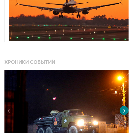
ХРОНИКИ СОБЫТИЙ
❮
❯