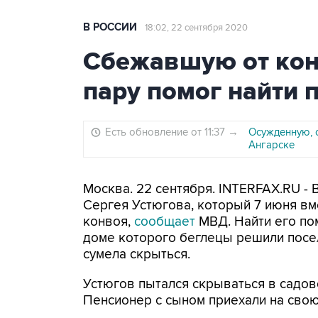
В РОССИИ
18:02, 22 сентября 2020
Сбежавшую от ко
пару помог найти
Есть обновление от 11:37
→
Осужденную, 
Ангарске
Москва. 22 сентября. INTERFAX.RU -
Сергея Устюгова, который 7 июня вм
конвоя,
сообщает
МВД. Найти его по
доме которого беглецы решили посел
сумела скрыться.
Устюгов пытался скрываться в садов
Пенсионер с сыном приехали на свою