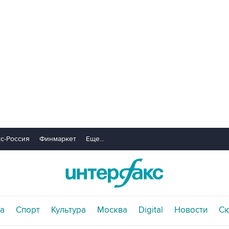
с-Россия
Финмаркет
Еще...
а
Спорт
Культура
Москва
Digital
Новости
С