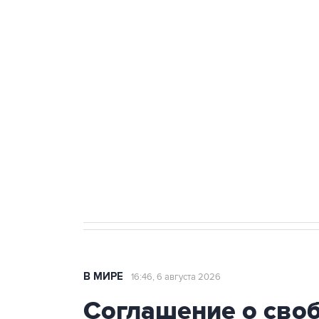
Удмуртии
Путин сообщил о решении сосре
тыла Минобороны
Как российские медицинские т
Социальная реклама, АНО «Национальные приоритеты».
И
Трамп заявил, что переговоры 
В МИРЕ
16:46, 6 августа 2026
Соглашение о сво