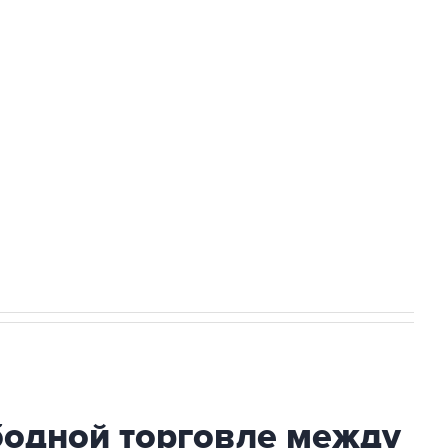
доточить в одних руках все службы
ехнологии выходят на мировые рынки
НН 7725383515 Erid: F7NfYUJCUneVdTRF8PRs
с Ираном начнутся в понедельник
бодной торговле между