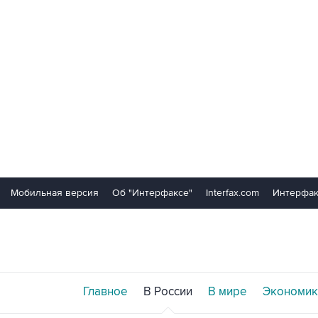
Мобильная версия
Об "Интерфаксе"
Interfax.com
Интерфак
Главное
В России
В мире
Экономик