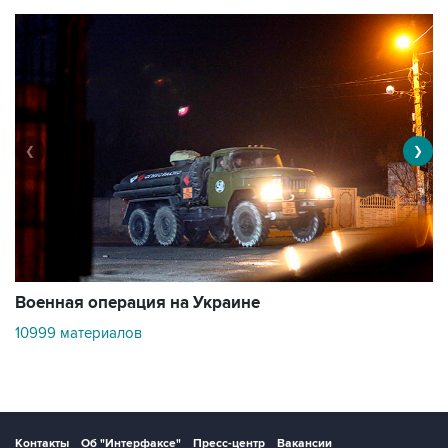
❮
❯
Военная операция на Украине
О
10999 материалов
3
Контакты
Об "Интерфаксе"
Пресс-центр
Вакансии