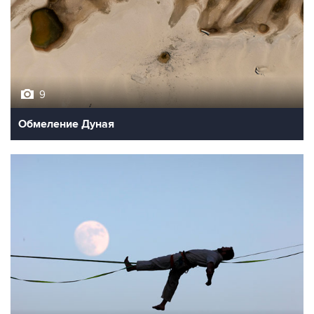
9
Обмеление Дуная