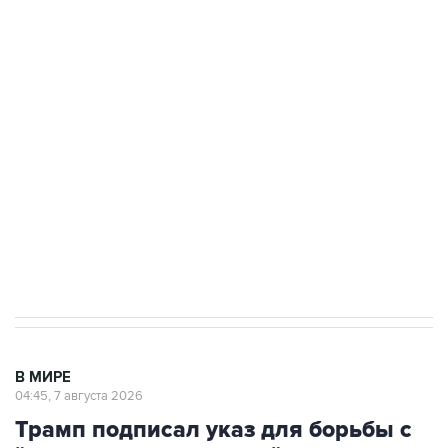
ФСБ сообщила о задержании в Приморье
подростков, готовивших теракт на объекте
Росгвардии
Как российские медицинские технологии
выходят на мировые рынки
Социальная реклама, АНО «Национальные приоритеты».
ИНН 7725383515 Erid: F7NfYUJCUneVdTRF8PRs
Аксенов сообщил о четвертом погибшем в
результате атаки ВСУ на Крым
В МИРЕ
04:45, 7 августа 2026
Трамп подписал указ для борьбы с