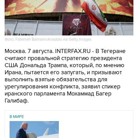
Фото: Fatemeh Bahrami/Anadolu via Getty Images
Москва. 7 августа. INTERFAX.RU - В Тегеране
считают провальной стратегию президента
США Дональда Трампа, который, по мнению
Ирана, пытается его запугать, и призывают
выполнить взятые обязательства для
урегулирования конфликта, заявил спикер
иранского парламента Мохаммад Багер
Галибаф.
В МИРЕ