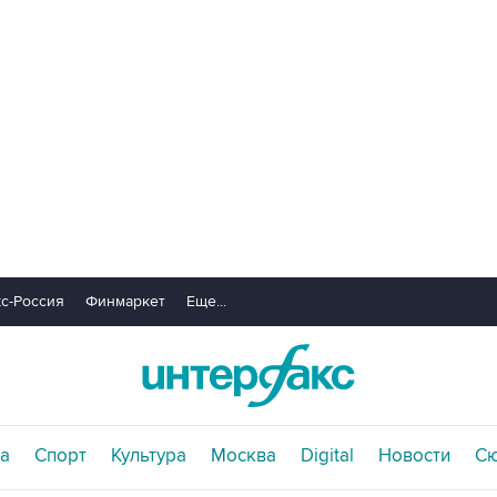
с-Россия
Финмаркет
Еще...
а
Спорт
Культура
Москва
Digital
Новости
С