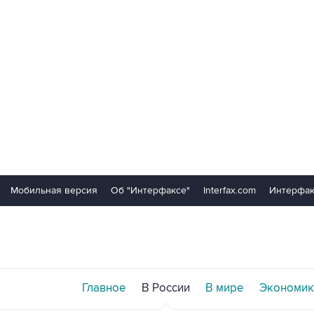
Мобильная версия
Об "Интерфаксе"
Interfax.com
Интерфак
Главное
В России
В мире
Экономик