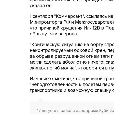
сказал он.
1 сентября "Коммерсант", ссылаясь н
Минпромторга РФ и Межгосударствен
что причиной крушения Ил-112В в По
обрыву тяги элерона.
"Критическую ситуацию на борту спр
неконтролируемый боковой крен, пе
за обрыва разрушенной огнем тяги п
могли сделать абсолютно ничего; ска
экипаж погиб молча", - говорится в п
Издание отметило, что причиной тра
"неподготовленность к полетам пер
транспортника и возможную спешку с 
17 августа в районе аэродрома Кубин