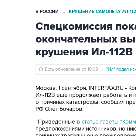
В РОССИИ
КРУШЕНИЕ САМОЛЕТА ИЛ-11
→
Спецкомиссия пок
окончательных вы
крушения Ил-112В
Есть обновление от 10:08
→
"Ил" подал ис
Москва. 1 сентября. INTERFAX.RU - 
Ил-112В еще продолжает работать и 
о причинах катастрофы, сообщил пр
РФ Олег Бочаров.
"Приведенные
в статье газеты "Ком
предположениями источников, но ни
причинах трагедии еще преждевремен