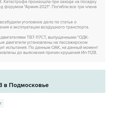
В. Катастрофа произошла при заходе на посадку
д форумом "Армия-2021". Погибли все три члена
возбудили уголовное дело по статье о
ния и эксплуатации воздушного транспорта.
 двигателями ТВ7-117СТ, выпущенными "ОДК-
чные двигатели установлены на пассажирском
дит испытания. По данным ОАК, на данный момент
новлены до выяснения причин крушения Ил-112В.
В в Подмосковье
г