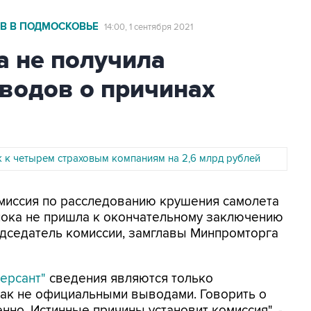
2В В ПОДМОСКОВЬЕ
14:00, 1 сентября 2021
а не получила
водов о причинах
к к четырем страховым компаниям на 2,6 млрд рублей
Комиссия по расследованию крушения самолета
пока не пришла к окончательному заключению
едседатель комиссии, замглавы Минпромторга
мерсант"
сведения являются только
как не официальными выводами. Говорить о
но. Истинные причины установит комиссия", -