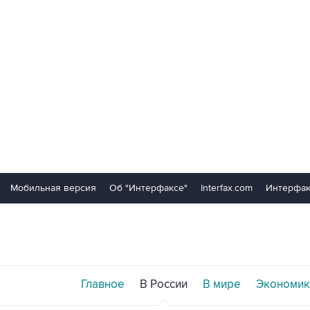
Мобильная версия
Об "Интерфаксе"
Interfax.com
Интерфак
Главное
В России
В мире
Экономик