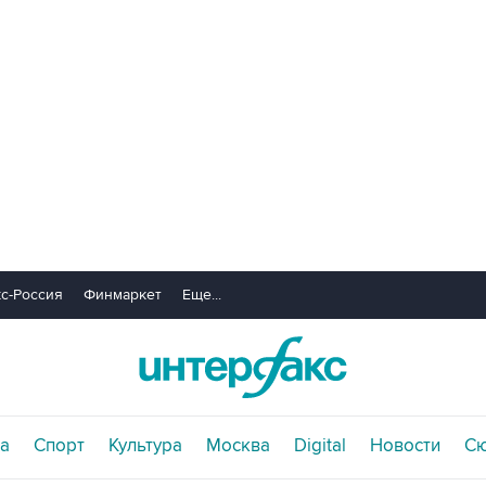
с-Россия
Финмаркет
Еще...
а
Спорт
Культура
Москва
Digital
Новости
С