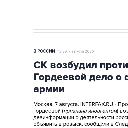
бензина Евро 2, Евро 3, Евро 4
В РОССИИ
19:39, 7 августа 2026
СК возбудил прот
Гордеевой дело о 
армии
Москва. 7 августа. INTERFAX.RU - П
Гордеевой (
признана иноагентом
) во
дезинформации о деятельности росси
объявить в розыск, сообщили в След