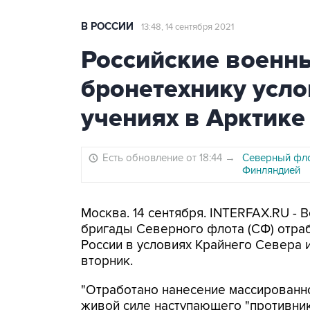
В РОССИИ
13:48, 14 сентября 2021
Российские военн
бронетехнику усло
учениях в Арктике
Есть обновление от 18:44
→
Северный фло
Финляндией
Москва. 14 сентября. INTERFAX.RU -
бригады Северного флота (СФ) отра
России в условиях Крайнего Севера 
вторник.
"Отработано нанесение массированно
живой силе наступающего "противник