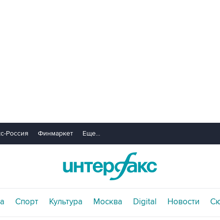
с-Россия
Финмаркет
Еще...
а
Спорт
Культура
Москва
Digital
Новости
С