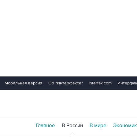
Мобильная версия
Об "Интерфаксе"
Interfax.com
Интерфак
Главное
В России
В мире
Экономик