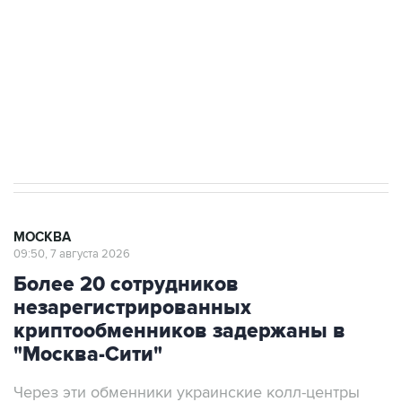
Как российские медицинские технологии
выходят на мировые рынки
Социальная реклама, АНО «Национальные приоритеты».
ИНН 7725383515 Erid: F7NfYUJCUneVdTRF8PRs
Аксенов сообщил о четвертом погибшем в
результате атаки ВСУ на Крым
МОСКВА
09:50, 7 августа 2026
Более 20 сотрудников
незарегистрированных
криптообменников задержаны в
"Москва-Сити"
Через эти обменники украинские колл-центры