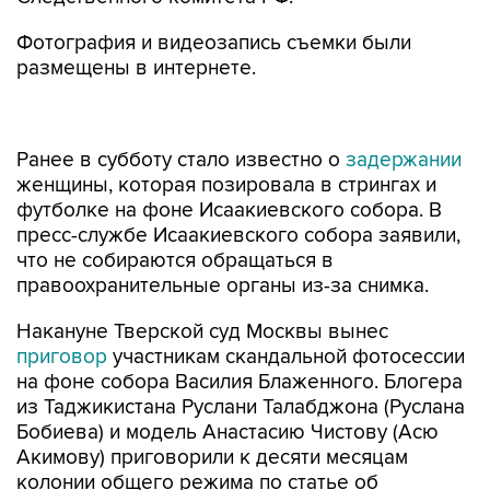
Фотография и видеозапись съемки были
размещены в интернете.
Ранее в субботу стало известно о
задержании
женщины, которая позировала в стрингах и
футболке на фоне Исаакиевского собора. В
пресс-службе Исаакиевского собора заявили,
что не собираются обращаться в
правоохранительные органы из-за снимка.
Накануне Тверской суд Москвы вынес
приговор
участникам скандальной фотосессии
на фоне собора Василия Блаженного. Блогера
из Таджикистана Руслани Талабджона (Руслана
Бобиева) и модель Анастасию Чистову (Асю
Акимову) приговорили к десяти месяцам
колонии общего режима по статье об
оскорблении чувств верующих (ч. 1 ст. 148 УК).
Поводом для суда стала публикация