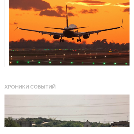
ХРОНИКИ СОБЫТИЙ
❮
❯