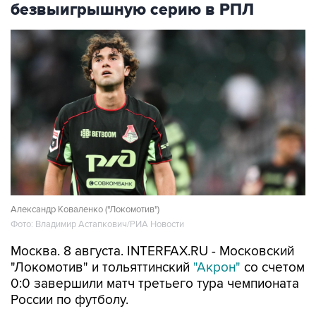
безвыигрышную серию в РПЛ
Александр Коваленко ("Локомотив")
Фото: Владимир Астапкович/РИА Новости
Москва. 8 августа. INTERFAX.RU - Московский
"Локомотив" и тольяттинский
"Акрон"
со счетом
0:0 завершили матч третьего тура чемпионата
России по футболу.