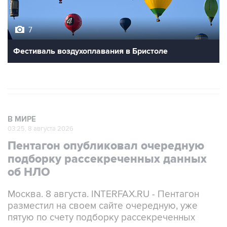
7
Фестиваль воздухоплавания в Бристоле
В МИРЕ
03:25, 8 августа 2026
Пентагон опубликовал очередную
подборку рассекреченных данных
об НЛО
Москва. 8 августа. INTERFAX.RU - Пентагон
разместил на своем сайте очередную, уже
пятую по счету подборку рассекреченных