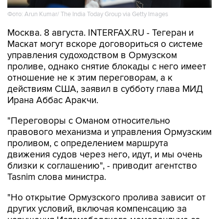
Фото: Arun Kumar/ The India Today Group via Getty Images
Москва. 8 августа. INTERFAX.RU - Тегеран и
Маскат могут вскоре договориться о системе
управления судоходством в Ормузском
проливе, однако снятие блокады с него имеет
отношение не к этим переговорам, а к
действиям США, заявил в субботу глава МИД
Ирана Аббас Аракчи.
"Переговоры с Оманом относительно
правового механизма и управления Ормузским
проливом, с определением маршрута
движения судов через него, идут, и мы очень
близки к соглашению", - приводит агентство
Tasnim слова министра.
"Но открытие Ормузского пролива зависит от
других условий, включая компенсацию за