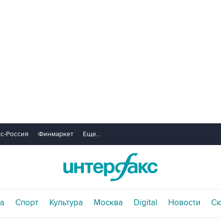
с-Россия
Финмаркет
Еще...
а
Спорт
Культура
Москва
Digital
Новости
С