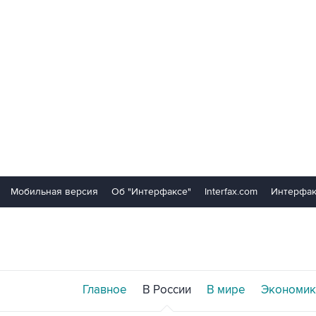
Мобильная версия
Об "Интерфаксе"
Interfax.com
Интерфак
Главное
В России
В мире
Экономик