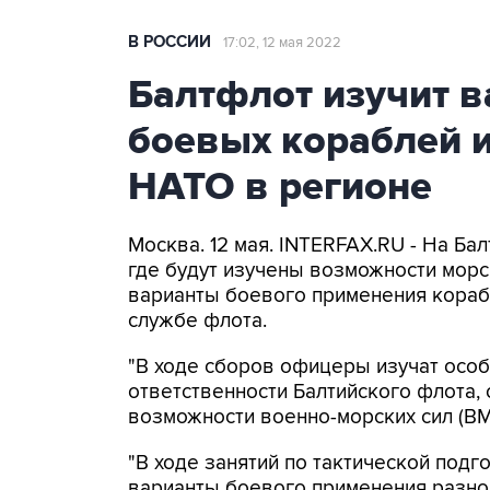
В РОССИИ
17:02, 12 мая 2022
Балтфлот изучит 
боевых кораблей 
НАТО в регионе
Москва. 12 мая. INTERFAX.RU - На Б
где будут изучены возможности мор
варианты боевого применения корабл
службе флота.
"В ходе сборов офицеры изучат осо
ответственности Балтийского флота,
возможности военно-морских сил (ВМС
"В ходе занятий по тактической под
варианты боевого применения разно