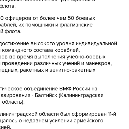
флота.
00 офицеров от более чем 50 боевых
раблей, их помощники и флагманские
й флота.
 достижение высокого уровня индивидуальной
 командного состава кораблей,
ов во время выполнения учебно-боевых
и проведении различных учений и маневров,
педных, ракетных и зенитно-ракетных
егическое объединение ВМФ России на
азирования - Балтийск (Калининградская
 область).
алининградской области был сформирован 11-й
щалось о недавнем усилении армейского
ией.