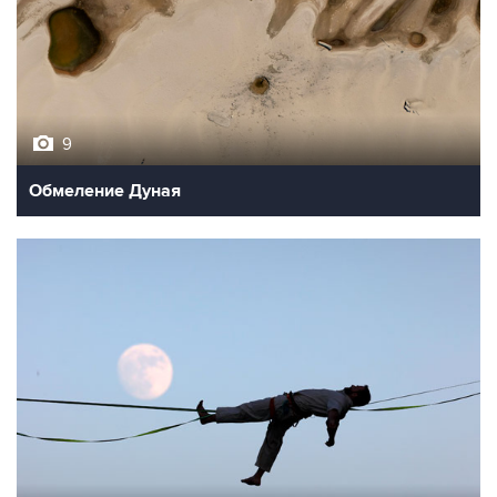
9
Обмеление Дуная
10