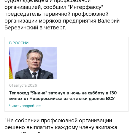
председатель первичной профсоюзной
организации моряков предприятия Валерий
Березинский в четверг.
В РОССИИ
01 августа 2026
Теплоход "Янина" затонул в ночь на субботу в 130
милях от Новороссийска из-за атаки дронов ВСУ
Читать подробнее
"На собрании профсоюзной организации
решено выплатить каждому члену экипажа
судна "Янина" материальную помощь в
размере 100 тыс. рублей", - сказал он.