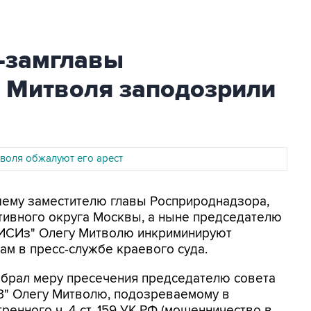
с-замглавы
 Митволя заподозрили
воля обжалуют его арест
шему заместителю главы Росприроднадзора,
тивного округа Москвы, а ныне председателю
ТИСИз" Олегу Митволю инкриминируют
м в пресс-службе краевого суда.
збрал меру пресечения председателю совета
" Олегу Митволю, подозреваемому в
енного ч. 4 ст. 159 УК РФ (мошенничество в