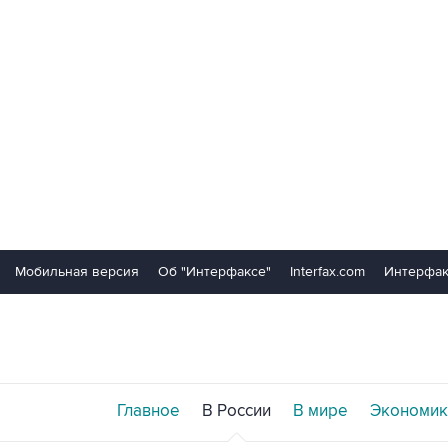
Мобильная версия
Об "Интерфаксе"
Interfax.com
Интерфак
Главное
В России
В мире
Экономик