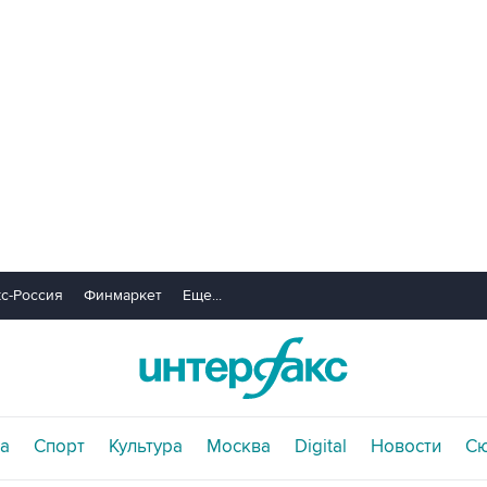
с-Россия
Финмаркет
Еще...
а
Спорт
Культура
Москва
Digital
Новости
С