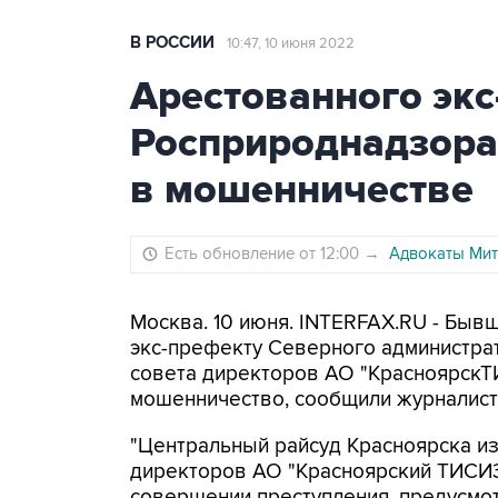
В РОССИИ
10:47, 10 июня 2022
Арестованного эк
Росприроднадзора
в мошенничестве
Есть обновление от 12:00
→
Адвокаты Мит
Москва. 10 июня. INTERFAX.RU - Быв
экс-префекту Северного администра
совета директоров АО "Красноярск
мошенничество, сообщили журналиста
"Центральный райсуд Красноярска и
директоров АО "Красноярский ТИСИЗ
совершении преступления, предусмотр