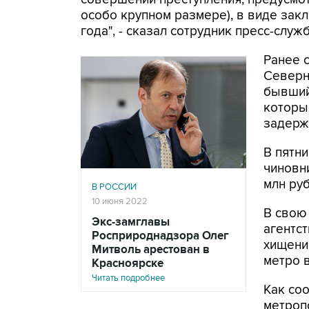
особо крупном размере), в виде зак
года", - сказал сотрудник пресс-служ
Ранее 
Северн
бывший
которы
задерж
В пятни
чиновн
млн руб
В РОССИИ
10 июня 2022
В свою
Экс-замглавы
агентст
Росприроднадзора Олег
хищени
Митволь арестован в
метро 
Красноярске
Читать подробнее
Как со
метропо