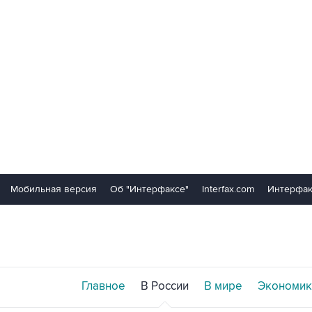
Мобильная версия
Об "Интерфаксе"
Interfax.com
Интерфак
Главное
В России
В мире
Экономик