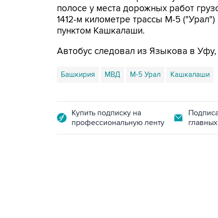
полосе у места дорожных работ груз
1412-м километре трассы М-5 ("Урал"
пунктом Кашкалаши.
Автобус следовал из Языкова в Уфу,
Башкирия
МВД
М-5 Урал
Кашкалаши
Купить подписку на
Подписа
профессиональную ленту
главных
18:40, 6 августа 2026