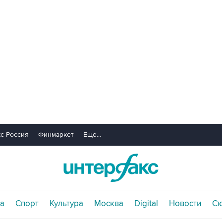
с-Россия
Финмаркет
Еще...
а
Спорт
Культура
Москва
Digital
Новости
С