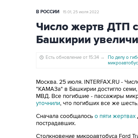
В РОССИИ
15:01, 25 июля 2022
Число жертв ДТП 
Башкирии увеличи
Есть обновление от 15:34
→
По делу о ги
микроавтобус
Москва. 25 июля. INTERFAX.RU - Чис
"КАМАЗа" в Башкирии достигло семи,
МВД. Все погибшие - пассажиры мик
уточнили
, что погибших все же шесть,
Сначала сообщалось
о пяти жертвах
пострадавших.
Столкновение микроавтобуса Ford Tra