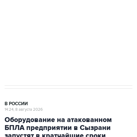
Росгвардии
Беспилотные технологии и ИИ на службе у
электросетевых объектов и агрокомплексов
Социальная реклама, АНО «Национальные приоритеты».
ИНН 7725383515 Erid: F7NfYUJCUneVdwcydK6A
Кабмин РФ разрешил до 1 июля 2027 года
импорт, выпуск и обращение бензина Евро 2,
Евро 3, Евро 4
В РОССИИ
14:24, 8 августа 2026
Оборудование на атакованном
БПЛА предприятии в Сызрани
запустят в кратчайшие сроки