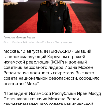
Генерал Мохсен Резаи
Фото: Morteza Nikoubazl/NurPhoto via Getty Images
Москва. 10 августа. INTERFAX.RU - Бывший
главнокомандующий Корпусом стражей
исламской революции (КСИР) и военный
советник верховного лидера Ирана Мохсен
Резаи занял должность секретаря Высшего
совета национальной безопасности, сообщило
агентство "Мехр".
"Президент Исламской Республики Иран Масуд
Пезешкиан назначил Мохсена Резаи
секретарем Высшего совета национальной
безопасности", - говорится в сообщении.