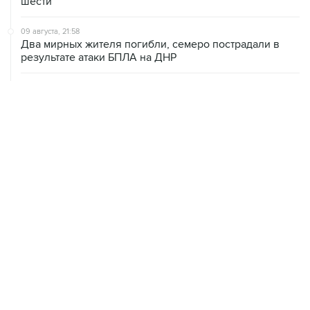
09 августа, 21:58
Два мирных жителя погибли, семеро пострадали в
результате атаки БПЛА на ДНР
09 августа, 20:30
Что произошло за день: воскресенье, 9 августа
09 августа, 18:04
Внуково обслуживает рейсы по согласованию
09 августа, 16:36
Аэропорт Домодедово возобновил работу
09 августа, 15:55
Дамаск и Москва реорганизуют работу российских
баз в Сирии
09 августа, 14:08
"Росатом" начал возвращать российских специалистов
на АЭС "Бушер"
09 августа, 12:56