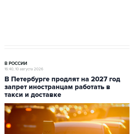
ИНН 7725383515 Erid: F7NfYUJCUneVdwcydK6A
Путин вывел "Шереметьево" из
стратегического списка с целью снять
препятствие для приватизации
В РОССИИ
16:40, 10 августа 2026
В Петербурге продлят на 2027 год
запрет иностранцам работать в
такси и доставке