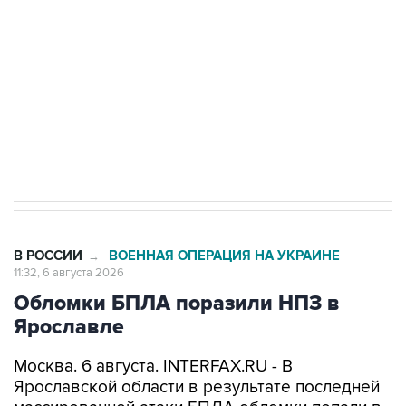
Как российские медицинские технологии
выходят на мировые рынки
Социальная реклама, АНО «Национальные приоритеты».
ИНН 7725383515 Erid: F7NfYUJCUneVdTRF8PRs
Трамп заявил, что переговоры с Ираном
начнутся в понедельник
В РОССИИ
ВОЕННАЯ ОПЕРАЦИЯ НА УКРАИНЕ
→
11:32, 6 августа 2026
Обломки БПЛА поразили НПЗ в
Ярославле
Москва. 6 августа. INTERFAX.RU - В
Ярославской области в результате последней