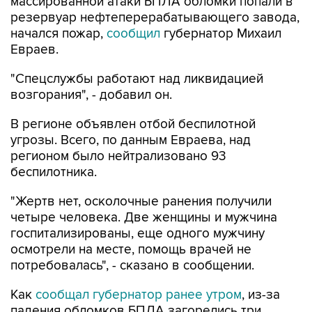
массированной атаки БПЛА обломки попали в
резервуар нефтеперерабатывающего завода,
начался пожар,
сообщил
губернатор Михаил
Евраев.
"Спецслужбы работают над ликвидацией
возгорания", - добавил он.
В регионе объявлен отбой беспилотной
угрозы. Всего, по данным Евраева, над
регионом было нейтрализовано 93
беспилотника.
"Жертв нет, осколочные ранения получили
четыре человека. Две женщины и мужчина
госпитализированы, еще одного мужчину
осмотрели на месте, помощь врачей не
потребовалась", - сказано в сообщении.
Как
сообщал губернатор ранее утром
, из-за
падения обломков БПЛА загорелись три