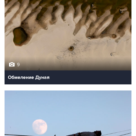
9
Обмеление Дуная