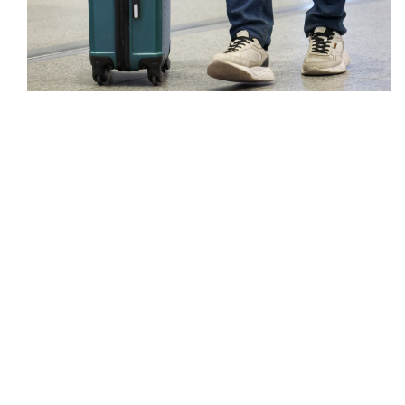
08 августа, 12:26
Пляжи в Геленджике закрыли из-за угрозы атаки
БПЛА
08 августа, 11:59
Возгорание на Ильском НПЗ из-за падения обломков
БПЛА ликвидировано
ХРОНИКИ СОБЫТИЙ