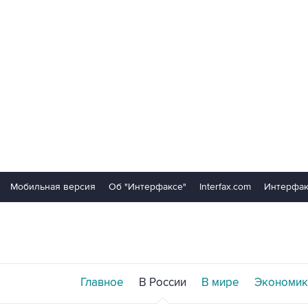
Мобильная версия
Об "Интерфаксе"
Interfax.com
Интерфак
Главное
В России
В мире
Экономик