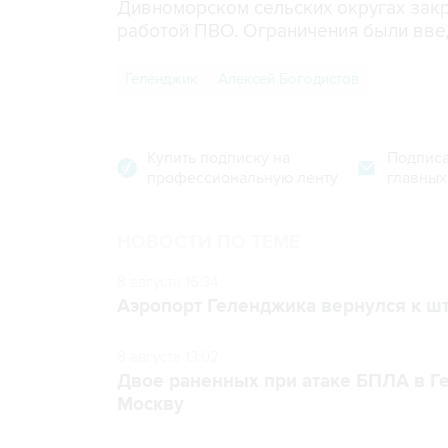
Дивноморском сельских округах закр
работой ПВО. Ограничения были вве
Геленджик
Алексей Богодистов
Купить подписку на
Подписа
профессиональную ленту
главных
НОВОСТИ ПО ТЕМЕ
8 августа 16:34
Аэропорт Геленджика вернулся к шт
8 августа 13:02
Двое раненных при атаке БПЛА в Г
Москву