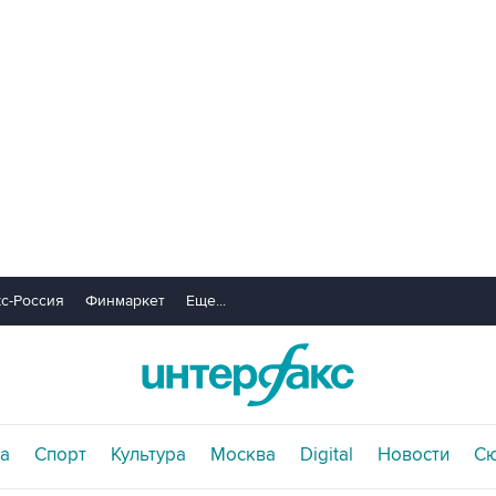
с-Россия
Финмаркет
Еще...
а
Спорт
Культура
Москва
Digital
Новости
С