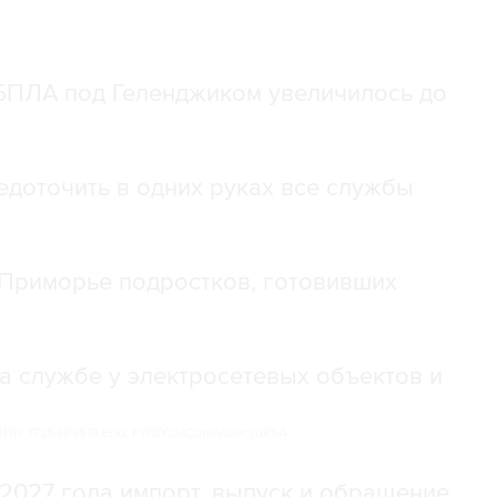
 БПЛА под Геленджиком увеличилось до
доточить в одних руках все службы
Приморье подростков, готовивших
а службе у электросетевых объектов и
НН 7725383515 Erid: F7NfYUJCUneVdwcydK6A
2027 года импорт, выпуск и обращение