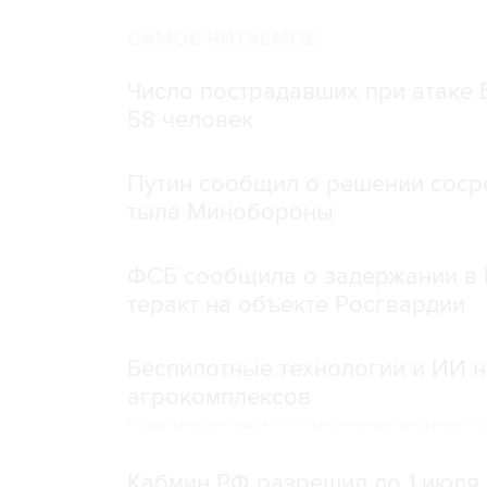
САМОЕ ЧИТАЕМОЕ
Число пострадавших при атаке
58 человек
Путин сообщил о решении сосре
тыла Минобороны
ФСБ сообщила о задержании в 
теракт на объекте Росгвардии
Беспилотные технологии и ИИ н
агрокомплексов
Социальная реклама, АНО «Национальные приоритеты».
И
Кабмин РФ разрешил до 1 июля 