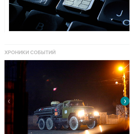
ХРОНИКИ СОБЫТИЙ
❮
❯