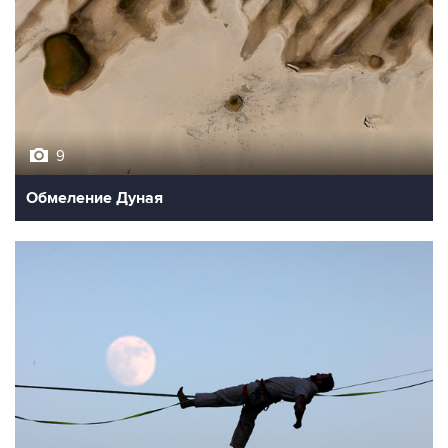
9
Обмеление Дуная