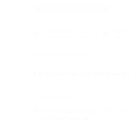
Белгород
Белгородская область
Купить подписку на
Подписа
профессиональную ленту
главных
НОВОСТИ ПО ТЕМЕ
9 августа 02:59
В Белгороде при атаке БПЛА постра
САМОЕ ЧИТАЕМОЕ
Путин сообщил о решении сосре
тыла Минобороны