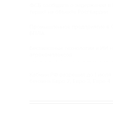
ФСБ сообщила о задержании в 
теракт на объекте Росгвардии
Промышленное предприятие в С
БПЛА
Беспилотные технологии и ИИ н
агрокомплексов
Социальная реклама, АНО «Национальные приоритеты».
И
Кабмин РФ разрешил до 1 июля 
бензина Евро 2, Евро 3, Евро 4