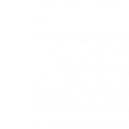
тяжелом состоянии", - говорится в с
Ранее
сообщалось
о 13 пострадавших
центр.
По данным оперштаба, минувшей ноч
беспилотников, три из которых сбиты
В результате атаки в городе повреж
социальных и шесть коммерческих об
них были с возгоранием. Также повр
сгорел, 33 автомобиля, пять из кот
Всего же за минувшие сутки ВСУ 146
области, сообщил врио губернатора 
Мах в воскресенье. Удары были нан
округам. По его данным, девять чел
Краснояружском, Новооскольском и 
Как сообщил Шуваев, 162 беспилотни