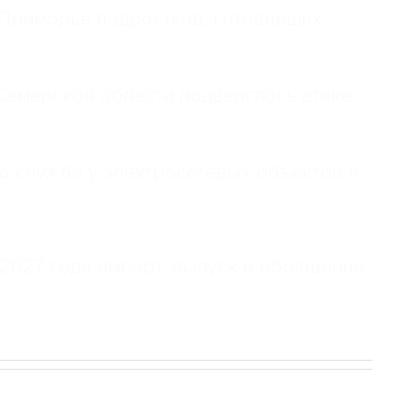
Приморье подростков, готовивших
амарской области подверглось атаке
а службе у электросетевых объектов и
НН 7725383515 Erid: F7NfYUJCUneVdwcydK6A
2027 года импорт, выпуск и обращение