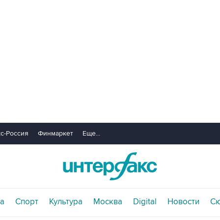
с-Россия
Финмаркет
Еще...
а
Спорт
Культура
Москва
Digital
Новости
С