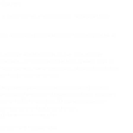
ообщении.
 в результате атаки дронов на областной
ью по Белгороду были совершены удары 16
.
дены три административных здания, три
ъектов, 29 многоквартирных домов, два из
еждены пять частных домов, один из которых
орых повреждены огнем.
 раз атаковали территорию Белгородской
региона Александр Шуваев в своем канале в
есены по Белгороду и 20 муниципальным
овек ранены в Грайворонском,
Шебекинском округах.
ка сбиты и подавлены.