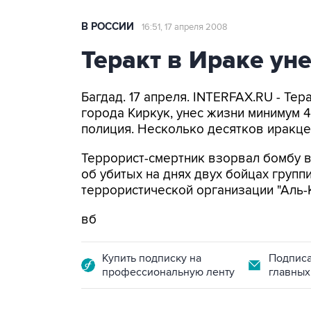
В РОССИИ
16:51, 17 апреля 2008
Теракт в Ираке ун
Багдад. 17 апреля. INTERFAX.RU - Те
города Киркук, унес жизни минимум 
полиция. Несколько десятков иракце
Террорист-смертник взорвал бомбу в
об убитых на днях двух бойцах груп
террористической организации "Аль-
вб
Купить подписку на
Подписа
профессиональную ленту
главных