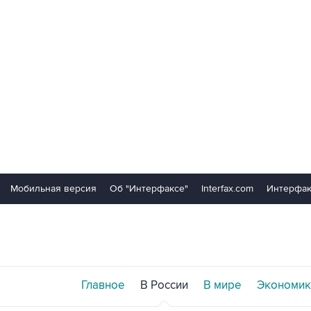
Мобильная версия
Об "Интерфаксе"
Interfax.com
Интерфак
Главное
В России
В мире
Экономик