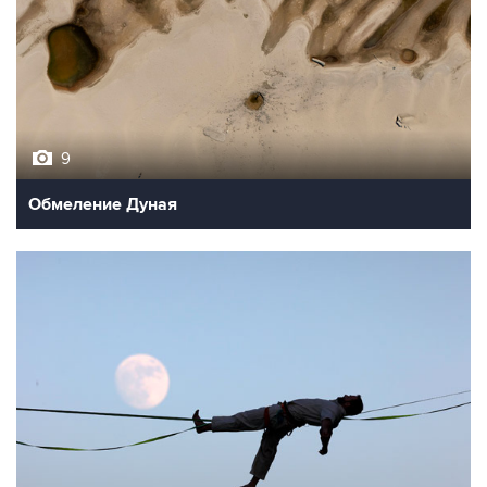
9
Обмеление Дуная