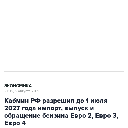
Как российские медицинские технологии
выходят на мировые рынки
Социальная реклама, АНО «Национальные приоритеты».
ИНН 7725383515 Erid: F7NfYUJCUneVdTRF8PRs
Трамп заявил, что переговоры с Ираном
начнутся в понедельник
ЭКОНОМИКА
21:05, 5 августа 2026
Кабмин РФ разрешил до 1 июля
2027 года импорт, выпуск и
обращение бензина Евро 2, Евро 3,
Евро 4