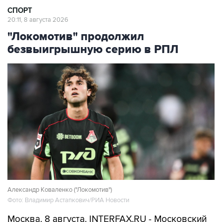
"Локомотив" продолжил
безвыигрышную серию в РПЛ
Александр Коваленко ("Локомотив")
Фото: Владимир Астапкович/РИА Новости
Москва. 8 августа. INTERFAX.RU - Московский
"Локомотив" и тольяттинский
"Акрон"
со счетом
0:0 завершили матч третьего тура чемпионата