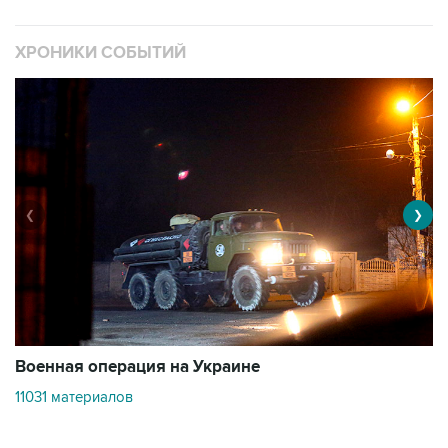
ХРОНИКИ СОБЫТИЙ
❮
❯
Военная операция на Украине
О
11031 материалов
3