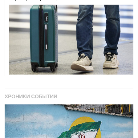
ХРОНИКИ СОБЫТИЙ
❮
❯