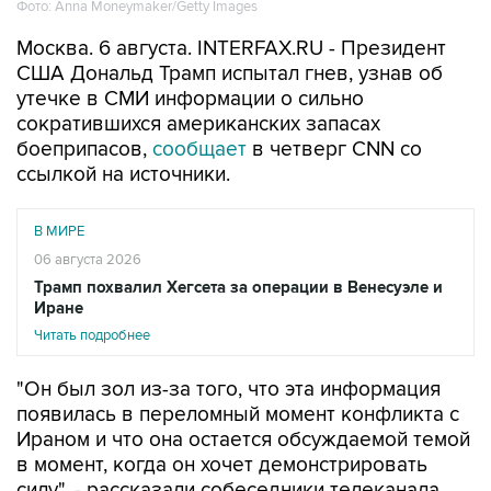
Фото: Anna Moneymaker/Getty Images
Москва. 6 августа. INTERFAX.RU - Президент
США Дональд Трамп испытал гнев, узнав об
утечке в СМИ информации о сильно
сократившихся американских запасах
боеприпасов,
сообщает
в четверг CNN со
ссылкой на источники.
В МИРЕ
06 августа 2026
Трамп похвалил Хегсета за операции в Венесуэле и
Иране
Читать подробнее
"Он был зол из-за того, что эта информация
появилась в переломный момент конфликта с
Ираном и что она остается обсуждаемой темой
в момент, когда он хочет демонстрировать
силу", - рассказали собеседники телеканала.