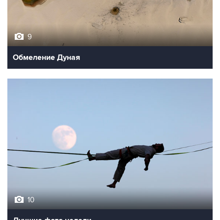
9
Обмеление Дуная
10