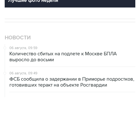
Лучшие фото недели
НОВОСТИ
06 августа, 09:59
Количество сбитых на подлете к Москве БПЛА
выросло до восьми
06 августа, 09:49
ФСБ сообщила о задержании в Приморье подростков,
готовивших теракт на объекте Росгвардии
06 августа, 09:04
Минобороны сообщило о нейтрализации за ночь 605
БПЛА
06 августа, 08:59
В Геленджике запретили выход в море из-за угрозы
атаки безэкипажных катеров