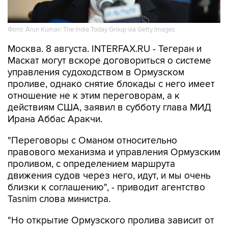
Фото: Arun Kumar/ The India Today Group via Getty Images
Москва. 8 августа. INTERFAX.RU - Тегеран и
Маскат могут вскоре договориться о системе
управления судоходством в Ормузском
проливе, однако снятие блокады с него имеет
отношение не к этим переговорам, а к
действиям США, заявил в субботу глава МИД
Ирана Аббас Аракчи.
"Переговоры с Оманом относительно
правового механизма и управления Ормузским
проливом, с определением маршрута
движения судов через него, идут, и мы очень
близки к соглашению", - приводит агентство
Tasnim слова министра.
"Но открытие Ормузского пролива зависит от
других условий, включая компенсацию за
нарушения Исламабадского меморандума со