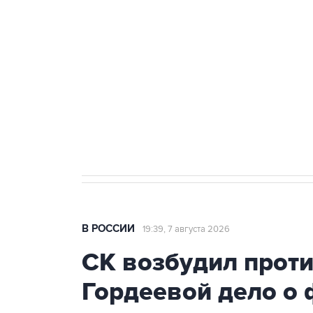
Беспилотные технологии и ИИ н
агрокомплексов
Социальная реклама, АНО «Национальные приоритеты».
И
Аксенов сообщил о четвертом п
Крым
В РОССИИ
19:39, 7 августа 2026
СК возбудил прот
Гордеевой дело о 