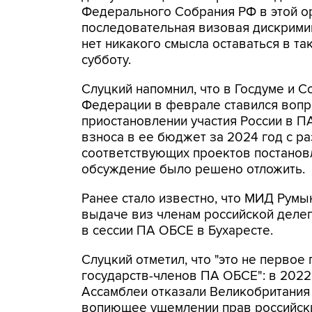
Федерального Собрания РФ в этой о
последовательная визовая дискримина
нет никакого смысла оставаться в та
субботу.
Слуцкий напомнил, что в Госдуме и С
Федерации в феврале ставился вопр
приостановлении участия России в П
взноса в ее бюджет за 2024 год с р
соответствующих проектов постановл
обсуждение было решено отложить.
Ранее стало известно, что МИД Румы
выдаче виз членам российской делег
в сессии ПА ОБСЕ в Бухаресте.
Слуцкий отметил, что "это не перво
государств-членов ПА ОБСЕ": в 2022 
Ассамблеи отказали Великобритания и
вопиющее ущемлении прав российски