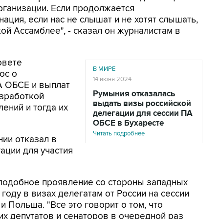
рганизации. Если продолжается
ция, если нас не слышат и не хотят слышать,
кой Ассамблее", - сказал он журналистам в
овете
В МИРЕ
ос о
14 июня 2024
А ОБСЕ и выплат
Румыния отказалась
азработкой
выдать визы российской
ений и тогда их
делегации для сессии ПА
ОБСЕ в Бухаресте
Читать подробнее
нии отказал в
ации для участия
е подобное проявление со стороны западных
году в визах делегатам от России на сессии
 Польша. "Все это говорит о том, что
х депутатов и сенаторов в очередной раз