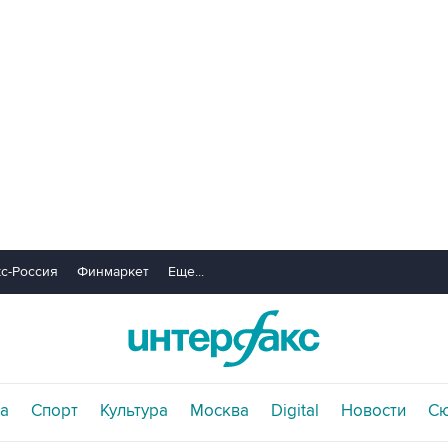
с-Россия
Финмаркет
Еще...
а
Спорт
Культура
Москва
Digital
Новости
С