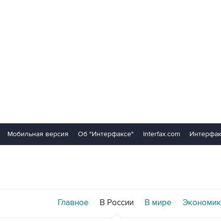
Мобильная версия
Об "Интерфаксе"
Interfax.com
Интерфак
Главное
В России
В мире
Экономик