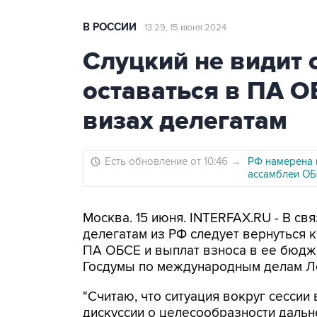
В РОССИИ
13:29, 15 июня 2024
Слуцкий не видит
оставаться в ПА О
визах делегатам
Есть обновление от 10:46
→
РФ намерена 
ассамблеи О
Москва. 15 июня. INTERFAX.RU - В св
делегатам из РФ следует вернуться к
ПА ОБСЕ и выплат взноса в ее бюдже
Госдумы по международным делам Л
"Считаю, что ситуация вокруг сесси
дискуссии о целесообразности даль