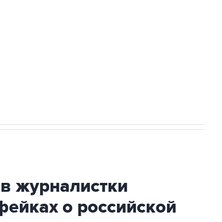
а службе у электросетевых объектов и
НН 7725383515 Erid: F7NfYUJCUneVdwcydK6A
огибшем в результате атаки ВСУ на
ив журналистки
фейках о российской