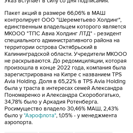
Указ вступает в силу со дня подписания.
Пакет акций в размере 66,06% в МАШ
контролирует ООО "Шереметьево Холдинг",
единственным владельцем которого является
МКООО "ТПС Авиа Холдинг ЛТД" - резидент
специального административного района на
территории острова Октябрьский в
Калининградской области. Учредители МКООО
не раскрываются. До редомициляции, которая
произошла в конце 2022 года, компания была
зарегистрирована на Кипре с названием TPS
Avia Holding. Доля в 65,22% в TPS Avia Holding
была у траста в интересах семей Александра
Пономаренко и Александра Скоробогатько,
34,78% было у Аркадия Ротенберга.
Росимущество владело 30,46% МАШ, 2,43%
было у
"Аэрофлота"
, 1,05% - у менеджмента
аэропорта.