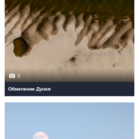
9
Обмеление Дуная