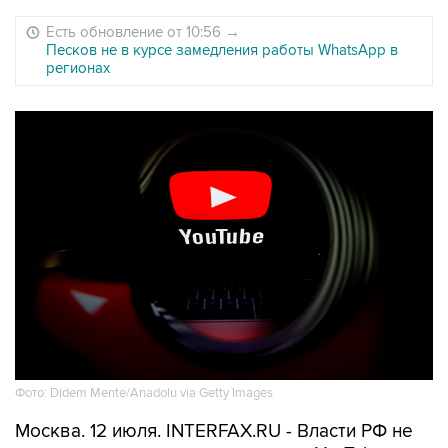
Есть обновление от 10:56
→
Песков не в курсе замедления работы WhatsApp в
регионах
Фото: Didem Mente/Anadolu via Getty Images
Москва. 12 июля. INTERFAX.RU - Власти РФ не