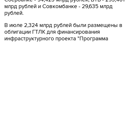
млрд рублей и Совкомбанке - 29,635 млрд
рублей.
В июле 2,324 млрд рублей были размещены в
облигации ГТЛК для финансирования
инфраструктурного проекта "Программа
льготного лизинга гражданских судов водного
транспорта", 773,9 млн рублей - на депозите в
ВЭБ.РФ для финансирования проекта по
обновлению подвижного состава
Петербургского метрополитена.
В июле ППК "Фонд развития территорий"
частично погасила облигации на 1,126 млрд
рублей, "НЛК-Финанс" - на 804,7 млн рублей,
ГТЛК - на 507,4 млн рублей.
ВЭБ.РФ в июле досрочно возвратил с
депозитов 1 трлн рублей, размещенных для
финансирования ряда проектов, в том числе