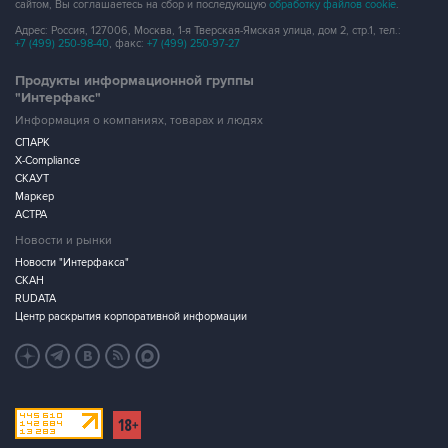
сайтом, Вы соглашаетесь на сбор и последующую
обработку файлов cookie
.
Адрес: Россия, 127006, Москва, 1-я Тверская-Ямская улица, дом 2, стр.1, тел.:
+7 (499) 250-98-40
, факс:
+7 (499) 250-97-27
Продукты информационной группы
"Интерфакс"
Информация о компаниях, товарах и людях
СПАРК
X-Compliance
СКАУТ
Маркер
АСТРА
Новости и рынки
Новости "Интерфакса"
СКАН
RUDATA
Центр раскрытия корпоративной информации