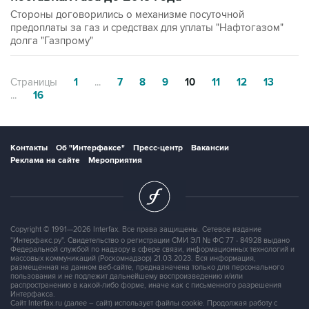
Стороны договорились о механизме посуточной
предоплаты за газ и средствах для уплаты "Нафтогазом"
долга "Газпрому"
Страницы
1
...
7
8
9
10
11
12
13
...
16
Контакты
Об "Интерфаксе"
Пресс-центр
Вакансии
Реклама на сайте
Мероприятия
Copyright © 1991—2026 Interfax. Все права защищены. Сетевое издание
"Интерфакс.ру". Свидетельство о регистрации СМИ ЭЛ № ФС 77 - 84928 выдано
Федеральной службой по надзору в сфере связи, информационных технологий и
массовых коммуникаций (Роскомнадзор) 21.03.2023. Вся информация,
размещенная на данном веб-сайте, предназначена только для персонального
пользования и не подлежит дальнейшему воспроизведению и/или
распространению в какой-либо форме, иначе как с письменного разрешения
Интерфакса.
Сайт Interfax.ru (далее – сайт) использует файлы cookie. Продолжая работу с