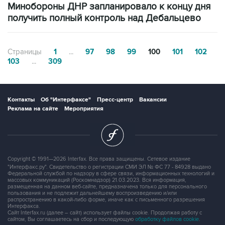
Минобороны ДНР запланировало к концу дня
получить полный контроль над Дебальцево
Страницы
1
...
97
98
99
100
101
102
103
...
309
Контакты
Об "Интерфаксе"
Пресс-центр
Вакансии
Реклама на сайте
Мероприятия
Copyright © 1991—2026 Interfax. Все права защищены. Сетевое издание
"Интерфакс.ру". Свидетельство о регистрации СМИ ЭЛ № ФС 77 - 84928 выдано
Федеральной службой по надзору в сфере связи, информационных технологий и
массовых коммуникаций (Роскомнадзор) 21.03.2023. Вся информация,
размещенная на данном веб-сайте, предназначена только для персонального
пользования и не подлежит дальнейшему воспроизведению и/или
распространению в какой-либо форме, иначе как с письменного разрешения
Интерфакса.
Сайт Interfax.ru (далее – сайт) использует файлы cookie. Продолжая работу с
сайтом, Вы соглашаетесь на сбор и последующую
обработку файлов cookie
.