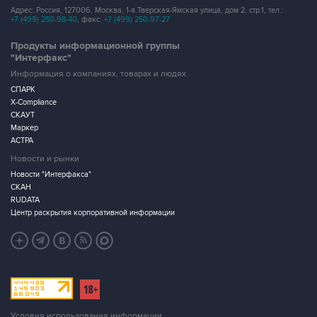
Адрес: Россия, 127006, Москва, 1-я Тверская-Ямская улица, дом 2, стр.1, тел.:
+7 (499) 250-98-40
, факс:
+7 (499) 250-97-27
Продукты информационной группы
"Интерфакс"
Информация о компаниях, товарах и людях
СПАРК
X-Compliance
СКАУТ
Маркер
АСТРА
Новости и рынки
Новости "Интерфакса"
СКАН
RUDATA
Центр раскрытия корпоративной информации
Условия использования информации